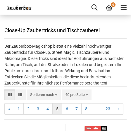
0
Close-Up Zaubertricks und Tischzauberei
Der Zauberbox-Magicshop bietet eine Vielzahl hochwertiger
Zaubertricks für Close-up, Street Magic, Tischzauberei und
Mikromagie. Diese Tricks sind ideal für Vorführungen aus nächster
Nähe, am Tisch, auf der Straße oder in Lokalen und begeistern Ihr
Publikum durch ihre unmittelbare Wirkung und Faszination.
Entdecken Sie die Möglichkeiten, die diese beeindruckenden
Zauberkünste für Ihre nächste Performance bereithalten!
Sortieren nach
40 pro Seite
«
1
2
3
4
5
6
7
8
...
23
»