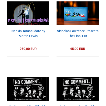
Nankin Tamasudare by
Nicholas Lawrence Presents
Martin Lewis
The Final Cut
950,00 EUR
45,00 EUR