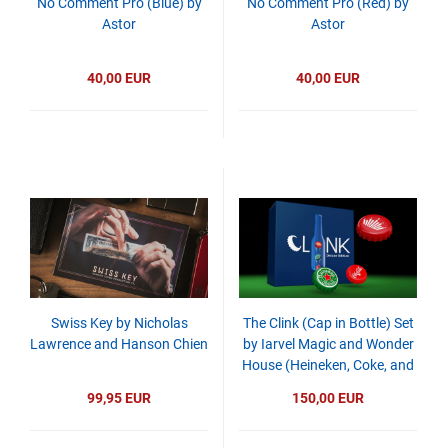
No Comment Pro (Blue) by
No Comment Pro (Red) by
Astor
Astor
40,00 EUR
40,00 EUR
Swiss Key by Nicholas
The Clink (Cap in Bottle) Set
Lawrence and Hanson Chien
by Iarvel Magic and Wonder
House (Heineken, Coke, and
Budweiser)
99,95 EUR
150,00 EUR