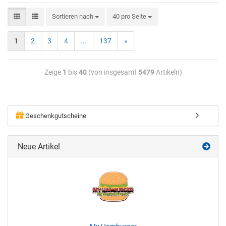
Sortieren nach
40 pro Seite
1
2
3
4
...
137
»
Zeige
1
bis
40
(von insgesamt
5479
Artikeln)
Geschenkgutscheine
Neue Artikel