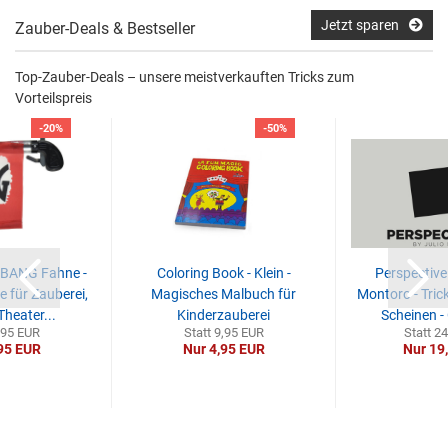
Jetzt sparen
Zauber-Deals & Bestseller
Top-Zauber-Deals – unsere meistverkauften Tricks zum
Vorteilspreis
-20%
-50%
 BANG Fahne -
Coloring Book - Klein -
Perspective 
 für Zauberei,
Magisches Malbuch für
Montoro - Tric
heater...
Kinderzauberei
Scheinen - 
,95 EUR
Statt 9,95 EUR
Statt 2
95 EUR
Nur 4,95 EUR
Nur 19