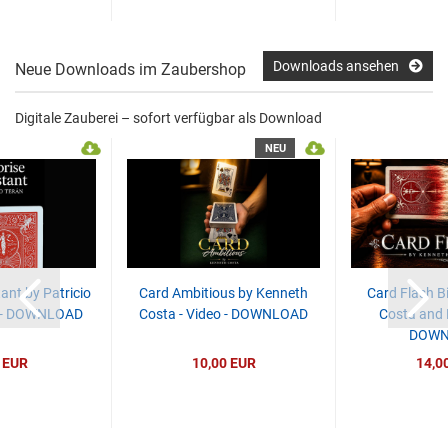
Downloads ansehen
Neue Downloads im Zaubershop
Digitale Zauberei – sofort verfügbar als Download
NEU
ant by Patricio
Card Ambitious by Kenneth
Card Flash Bi
o - DOWNLOAD
Costa - Video - DOWNLOAD
Costa and R
DOWN
 EUR
10,00 EUR
14,0