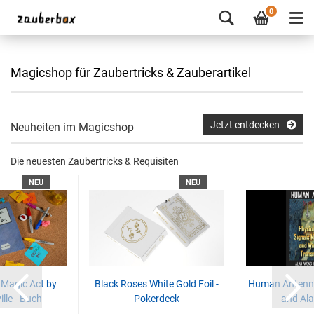
0
Magicshop für Zaubertricks & Zauberartikel
Jetzt entdecken
Neuheiten im Magicshop
Die neuesten Zaubertricks & Requisiten
NEU
NEU
 Magic Act by
Black Roses White Gold Foil -
Human Antenna
lle - Buch
Pokerdeck
and Al