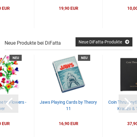
0 EUR
19,90 EUR
10,0
Neue DiFatta-Produkte
Neue Produkte bei DiFatta
NEU
NEU
e to Flowers -
Jaws Playing Cards by Theory
Coin Thru Anyt
ver
11
Kranzo & 
0 EUR
16,90 EUR
37,9