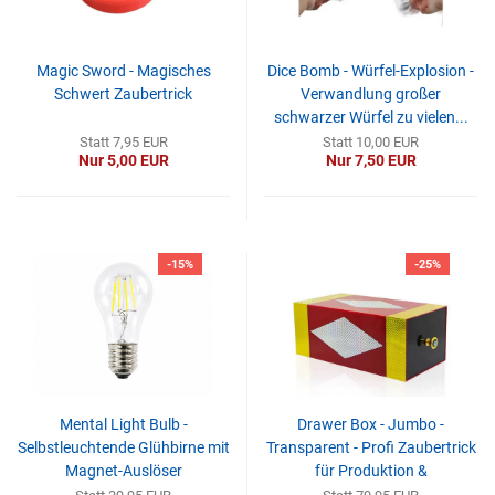
Magic Sword - Magisches
Dice Bomb - Würfel-Explosion -
Schwert Zaubertrick
Verwandlung großer
schwarzer Würfel zu vielen...
Statt 7,95 EUR
Statt 10,00 EUR
Nur 5,00 EUR
Nur 7,50 EUR
-15%
-25%
Mental Light Bulb -
Drawer Box - Jumbo -
Selbstleuchtende Glühbirne mit
Transparent - Profi Zaubertrick
Magnet-Auslöser
für Produktion &
Verwandlung...