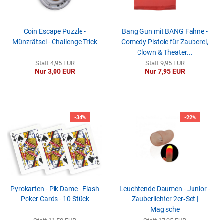
Coin Escape Puzzle -
Bang Gun mit BANG Fahne -
Münzrätsel - Challenge Trick
Comedy Pistole für Zauberei,
Clown & Theater...
Statt 4,95 EUR
Statt 9,95 EUR
Nur 3,00 EUR
Nur 7,95 EUR
-34%
-22%
Pyrokarten - Pik Dame - Flash
Leuchtende Daumen - Junior -
Poker Cards - 10 Stück
Zauberlichter 2er‑Set |
Magische
LED‑Daumenspitzen...