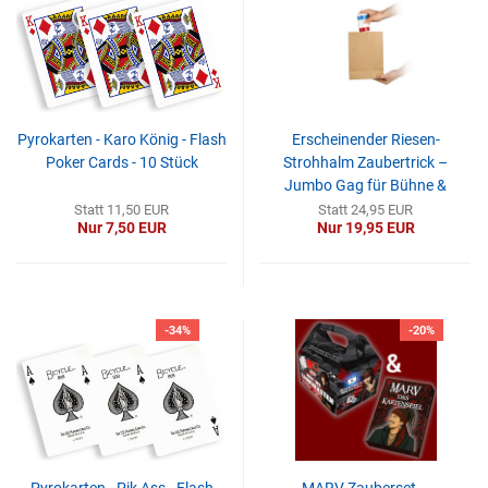
Pyrokarten - Karo König - Flash
Erscheinender Riesen-
Poker Cards - 10 Stück
Strohhalm Zaubertrick –
Jumbo Gag für Bühne &
Show...
Statt 11,50 EUR
Statt 24,95 EUR
Nur 7,50 EUR
Nur 19,95 EUR
-34%
-20%