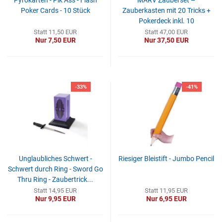
Pyrokarten - Pik Ass - Flash
MARV Zauberset –
Poker Cards - 10 Stück
Zauberkasten mit 20 Tricks +
Pokerdeck inkl. 10
Kartentricks...
Statt 11,50 EUR
Statt 47,00 EUR
Nur 7,50 EUR
Nur 37,50 EUR
-33%
-41%
Unglaubliches Schwert -
Riesiger Bleistift - Jumbo Pencil
Schwert durch Ring - Sword Go
Thru Ring - Zaubertrick...
Statt 14,95 EUR
Statt 11,95 EUR
Nur 9,95 EUR
Nur 6,95 EUR