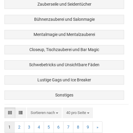
Zauberseile und Seidentücher
Bühnenzauberei und Salonmagie
Mentalmagie und Mentalzauberei
Closeup, Tischzauberei und Bar Magic
Schwebetricks und Unsichtbare Fäden
Lustige Gags und Ice Breaker
Sonstiges
Sortieren nach
40 pro Seite
1
2
3
4
5
6
7
8
9
»