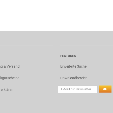
FEATURES
ng & Versand
Erweiterte Suche
kgutscheine
Downloadbereich
 erklären