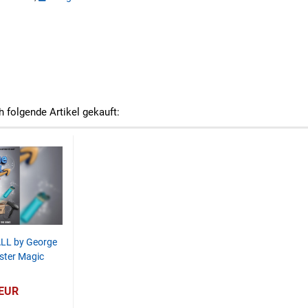
h folgende Artikel gekauft:
LL by George
ister Magic
 EUR