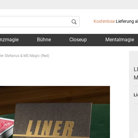
Lieferland
Kostenlose
Lieferung a
nzmagie
Bühne
Closeup
Mentalmagie
der Stefanus & MS Magic (Red)
L
M
Konto 
Li
Passwo