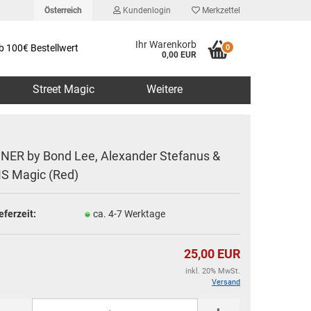
Österreich
Kundenlogin
Merkzettel
Ihr Warenkorb
b 100€ Bestellwert
0
0,00 EUR
Street Magic
Weitere
INER by Bond Lee, Alexander Stefanus &
S Magic (Red)
erstellen
eferzeit:
ca. 4-7 Werktage
rt vergessen?
25,00 EUR
inkl. 20% MwSt.
Versand