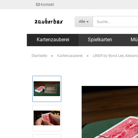
Kontakt
Alle
Kartenzauberei
Spielkarten
Mü
»
»
Startseite
Kartenzauberei
LINER by Bond Lee, Alexan