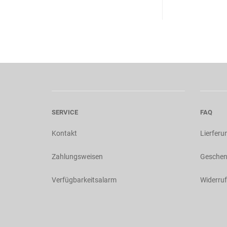
SERVICE
FAQ
Kontakt
Lierferu
Zahlungsweisen
Geschen
Verfügbarkeitsalarm
Widerruf