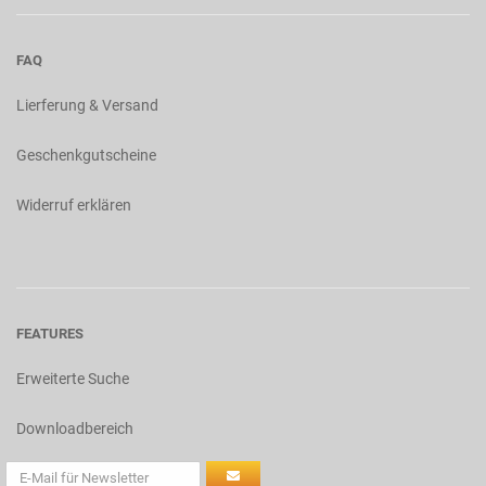
FAQ
Lierferung & Versand
Geschenkgutscheine
Widerruf erklären
FEATURES
Erweiterte Suche
Downloadbereich