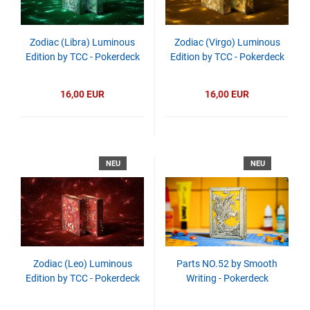
Zodiac (Libra) Luminous
Zodiac (Virgo) Luminous
Edition by TCC - Pokerdeck
Edition by TCC - Pokerdeck
16,00 EUR
16,00 EUR
NEU
NEU
Zodiac (Leo) Luminous
Parts NO.52 by Smooth
Edition by TCC - Pokerdeck
Writing - Pokerdeck