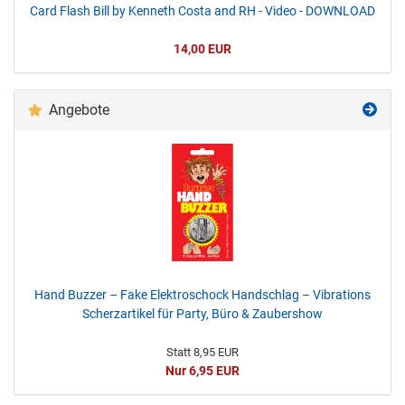
Card Flash Bill by Kenneth Costa and RH - Video - DOWNLOAD
14,00 EUR
Angebote
Hand Buzzer – Fake Elektroschock Handschlag – Vibrations
Scherzartikel für Party, Büro & Zaubershow
Statt 8,95 EUR
Nur 6,95 EUR