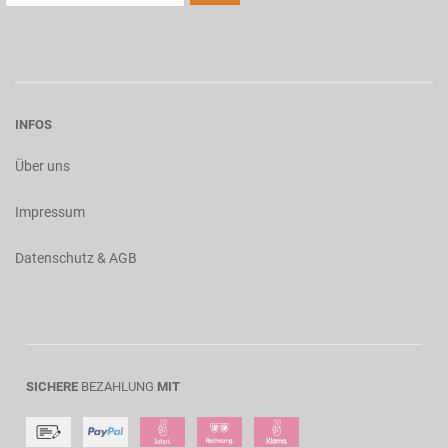
INFOS
Über uns
Impressum
Datenschutz & AGB
SICHERE
BEZAHLUNG
MIT