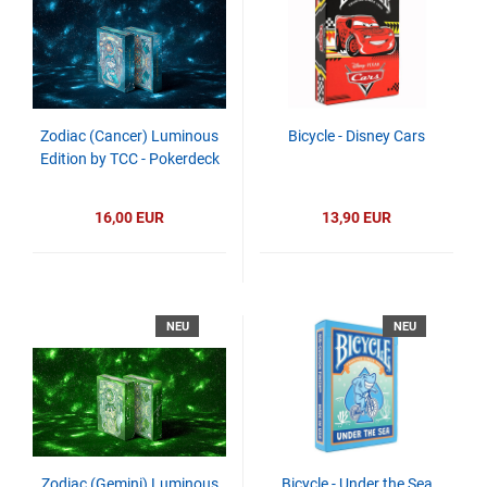
Zodiac (Cancer) Luminous
Bicycle - Disney Cars
Edition by TCC - Pokerdeck
16,00 EUR
13,90 EUR
NEU
NEU
Zodiac (Gemini) Luminous
Bicycle - Under the Sea