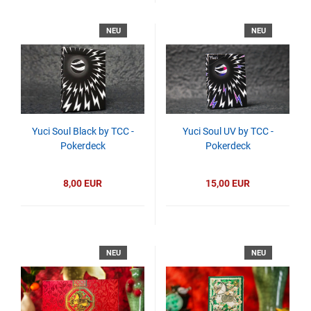
NEU
NEU
Yuci Soul Black by TCC -
Yuci Soul UV by TCC -
Pokerdeck
Pokerdeck
8,00 EUR
15,00 EUR
NEU
NEU