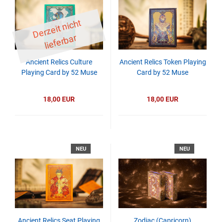
D
er
z
eit
ni
c
ht
li
ef
er
b
ar
Ancient Relics Culture
Ancient Relics Token Playing
Playing Card by 52 Muse
Card by 52 Muse
18,00 EUR
18,00 EUR
NEU
NEU
Ancient Relics Seat Playing
Zodiac (Capricorn)