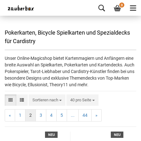
0
Pokerkarten, Bicycle Spielkarten und Spezialdecks
für Cardistry
Unser Online-Magicshop bietet Kartenmagiern und Anfängern eine
breite Auswahl an Spielkarten, Pokerkarten und Kartendecks. Auch
Pokerspieler, Tarot-Liebhaber und Cardistry-Künstler finden bei uns
besondere Designs und exklusive Themendecks von Top-Marken
wie Bicycle, Ellusionist, Theory11 und mehr.
Sortieren nach
40 pro Seite
«
1
2
3
4
5
...
44
»
NEU
NEU