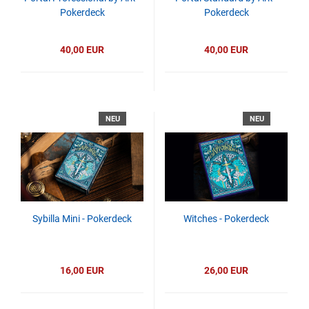
Pokerdeck
Pokerdeck
40,00 EUR
40,00 EUR
NEU
NEU
Sybilla Mini - Pokerdeck
Witches - Pokerdeck
16,00 EUR
26,00 EUR