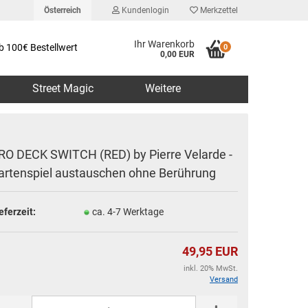
Österreich
Kundenlogin
Merkzettel
Ihr Warenkorb
b 100€ Bestellwert
0
0,00 EUR
Street Magic
Weitere
RO DECK SWITCH (RED) by Pierre Velarde -
artenspiel austauschen ohne Berührung
erstellen
eferzeit:
ca. 4-7 Werktage
rt vergessen?
49,95 EUR
inkl. 20% MwSt.
Versand