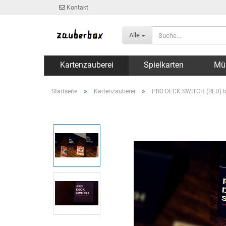
Kontakt
Alle
Kartenzauberei
Spielkarten
Mü
»
»
Startseite
Kartenzauberei
PRO DECK SWITCH (RED) by 