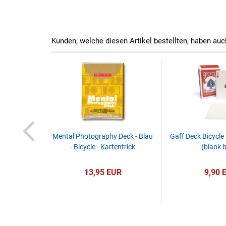
Kunden, welche diesen Artikel bestellten, haben auc
 Switch 2.0
Mental Photography Deck - Blau
Gaff Deck Bicycle
n - Video -
- Bicycle - Kartentrick
(blank 
D
R
13,95 EUR
9,90 