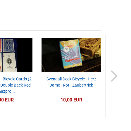
 Bicycle Cards (2
Svengali Deck Bicycle - Herz
Close Up P
 Double Back Red
Dame - Rot - Zaubertrick
16X23 -
azpro...
00 EUR
10,00 EUR