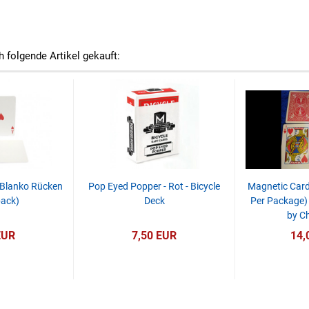
h folgende Artikel gekauft:
 Blanko Rücken
Pop Eyed Popper - Rot - Bicycle
Magnetic Card-
back)
Deck
Per Package)
by Ch
EUR
7,50 EUR
14,