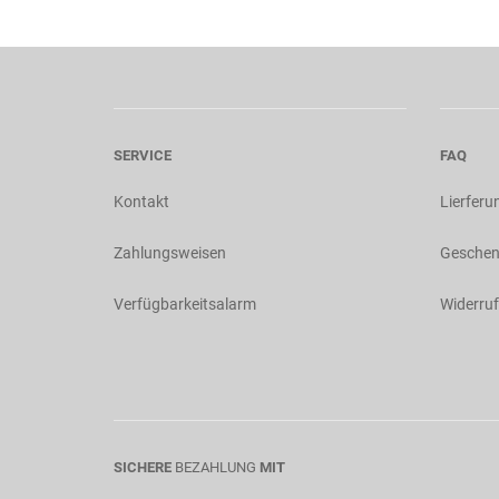
SERVICE
FAQ
Kontakt
Lierferu
Zahlungsweisen
Geschen
Verfügbarkeitsalarm
Widerruf
SICHERE
BEZAHLUNG
MIT