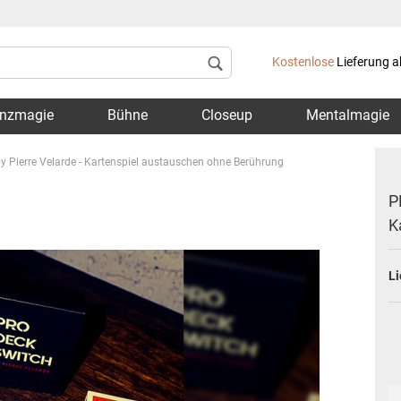
Lieferland
Kostenlose
Lieferung a
nzmagie
Bühne
Closeup
Mentalmagie
Pierre Velarde - Kartenspiel austauschen ohne Berührung
P
K
Konto 
Li
Passwo