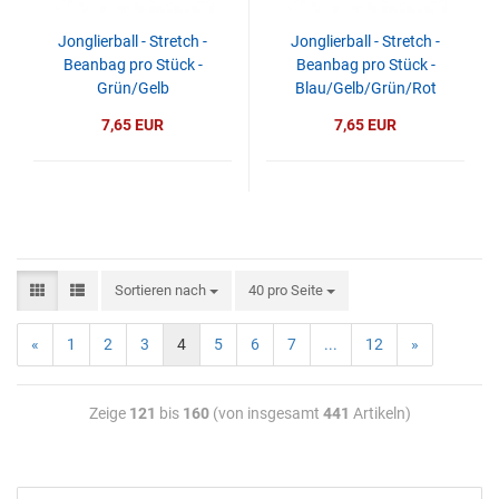
Jonglierball - Stretch -
Jonglierball - Stretch -
Beanbag pro Stück -
Beanbag pro Stück -
Grün/Gelb
Blau/Gelb/Grün/Rot
7,65 EUR
7,65 EUR
Sortieren nach
40 pro Seite
«
1
2
3
4
5
6
7
...
12
»
Zeige
121
bis
160
(von insgesamt
441
Artikeln)