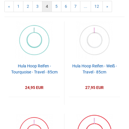
«
1
2
3
4
5
6
7
...
12
»
Hula Hoop Reifen -
Hula Hoop Reifen - Weiß -
Tourquoise - Travel - 85cm
Travel - 85cm
24,95 EUR
27,95 EUR