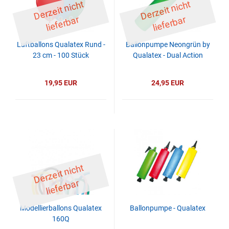
D
er
z
eit
ni
c
ht
li
ef
er
b
D
er
z
eit
ni
c
ht
li
ef
er
b
ar
ar
Luftballons Qualatex Rund -
Ballonpumpe Neongrün by
23 cm - 100 Stück
Qualatex - Dual Action
19,95 EUR
24,95 EUR
D
er
z
eit
ni
c
ht
li
ef
er
b
ar
Modellierballons Qualatex
Ballonpumpe - Qualatex
160Q