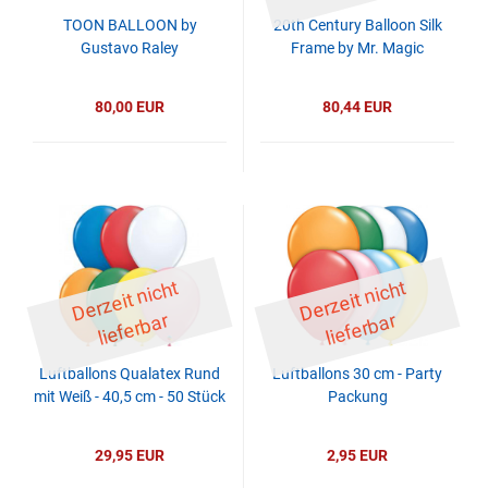
TOON BALLOON by
20th Century Balloon Silk
Gustavo Raley
Frame by Mr. Magic
80,00 EUR
80,44 EUR
D
er
z
eit
ni
c
ht
li
ef
er
b
D
er
z
eit
ni
c
ht
li
ef
er
b
ar
ar
Luftballons Qualatex Rund
Luftballons 30 cm - Party
mit Weiß - 40,5 cm - 50 Stück
Packung
29,95 EUR
2,95 EUR