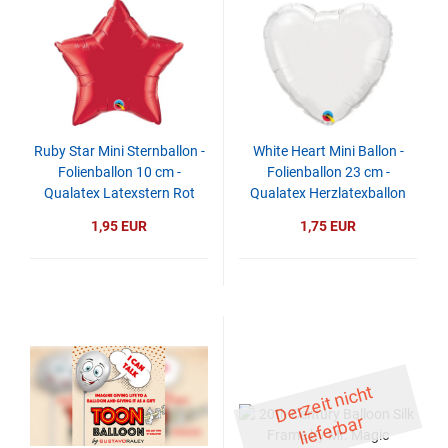
Ruby Star Mini Sternballon -
White Heart Mini Ballon -
Folienballon 10 cm -
Folienballon 23 cm -
Qualatex Latexstern Rot
Qualatex Herzlatexballon
Weiß
1,95 EUR
1,75 EUR
D
er
z
eit
ni
c
ht
li
ef
er
b
ar