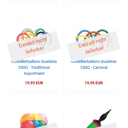
D
er
z
eit
ni
c
ht
li
ef
er
b
D
er
z
eit
ni
c
ht
li
ef
er
b
ar
ar
Modellierballons Qualatex
Modellierballons Qualatex
350Q - Traditional
350Q - Carnival
Assortment
19,95 EUR
19,95 EUR