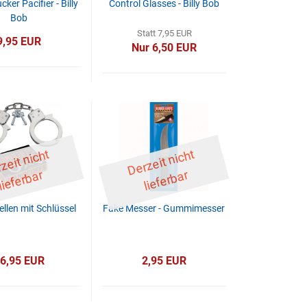
ker Pacifier - Billy
Control Glasses - Billy Bob
Bob
Statt 7,95 EUR
9,95 EUR
Nur 6,50 EUR
D
er
z
eit
ni
c
ht
li
ef
er
b
D
er
z
eit
ni
c
ht
li
ef
er
b
ar
ar
llen mit Schlüssel
Fake Messer - Gummimesser
6,95 EUR
2,95 EUR