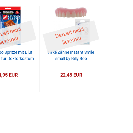
D
er
z
eit
ni
c
ht
li
ef
er
b
D
er
z
eit
ni
c
ht
li
ef
er
b
ar
ar
o Spritze mit Blut
Fake Zähne Instant Smile
n für Doktorkostüm
small by Billy Bob
4,95 EUR
22,45 EUR