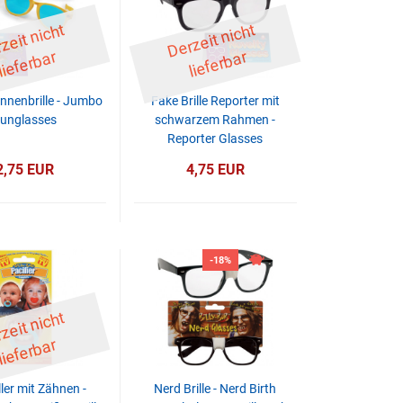
D
er
z
eit
ni
c
ht
li
ef
er
b
D
er
z
eit
ni
c
ht
li
ef
er
b
ar
ar
nnenbrille - Jumbo
Fake Brille Reporter mit
unglasses
schwarzem Rahmen -
Reporter Glasses
2,75 EUR
4,75 EUR
-18%
D
er
z
eit
ni
c
ht
li
ef
er
b
ar
ler mit Zähnen -
Nerd Brille - Nerd Birth