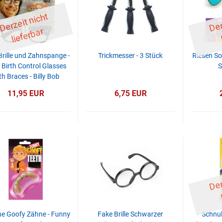
D
er
z
eit
ni
c
ht
li
ef
er
b
ar
Brille und Zahnspange -
Trickmesser - 3 Stück
Riesen So
 Birth Control Glasses
S
th Braces - Billy Bob
11,95 EUR
6,75 EUR
he Goofy Zähne - Funny
Fake Brille Schwarzer
Schnul