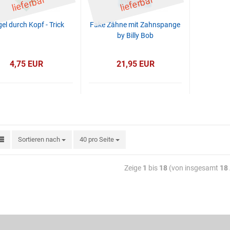
ar
ar
el durch Kopf - Trick
Fake Zähne mit Zahnspange
by Billy Bob
4,75 EUR
21,95 EUR
Sortieren nach
40 pro Seite
Zeige
1
bis
18
(von insgesamt
18