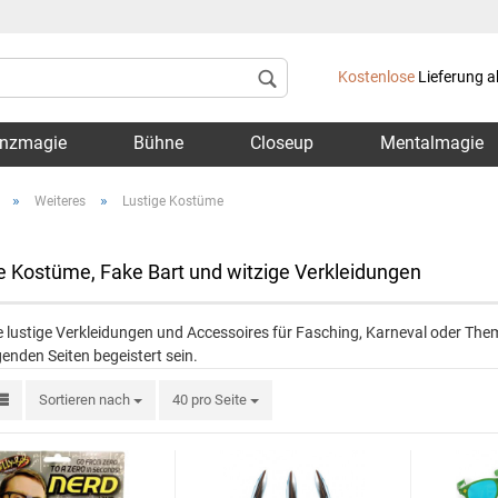
Lieferland
Kostenlose
Lieferung a
nzmagie
Bühne
Closeup
Mentalmagie
»
»
Weiteres
Lustige Kostüme
e Kostüme, Fake Bart und witzige Verkleidungen
Konto 
 lustige Verkleidungen und Accessoires für Fasching, Karneval oder The
Passwo
enden Seiten begeistert sein.
Sortieren nach
40 pro Seite