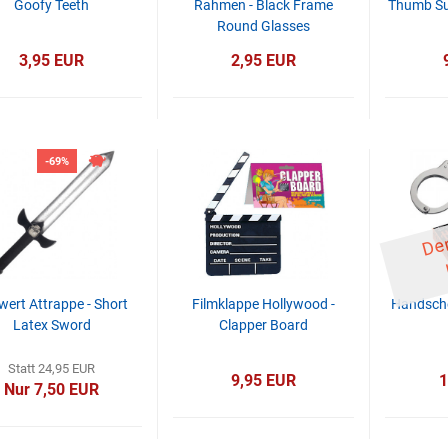
Goofy Teeth
Rahmen - Black Frame
Thumb Suc
Round Glasses
3,95 EUR
2,95 EUR
-69%
wert Attrappe - Short
Filmklappe Hollywood -
Handsche
Latex Sword
Clapper Board
Statt 24,95 EUR
9,95 EUR
1
Nur 7,50 EUR