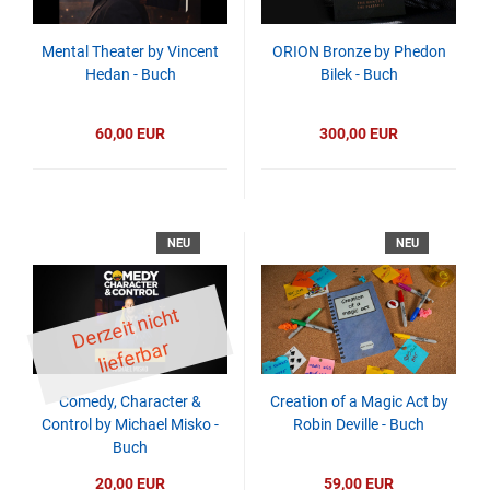
Mental Theater by Vincent
ORION Bronze by Phedon
Hedan - Buch
Bilek - Buch
60,00 EUR
300,00 EUR
NEU
NEU
D
er
z
eit
ni
c
ht
li
ef
er
b
ar
Comedy, Character &
Creation of a Magic Act by
Control by Michael Misko -
Robin Deville - Buch
Buch
20,00 EUR
59,00 EUR