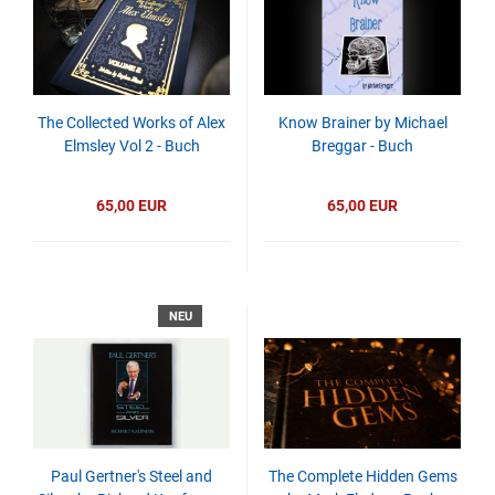
The Collected Works of Alex
Know Brainer by Michael
Elmsley Vol 2 - Buch
Breggar - Buch
65,00 EUR
65,00 EUR
NEU
Paul Gertner's Steel and
The Complete Hidden Gems