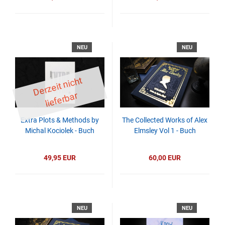
NEU
NEU
D
er
z
eit
ni
c
ht
li
ef
er
b
ar
Extra Plots & Methods by
The Collected Works of Alex
Michal Kociolek - Buch
Elmsley Vol 1 - Buch
49,95 EUR
60,00 EUR
NEU
NEU