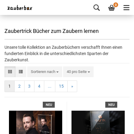
0
Zaubertrick Bücher zum Zaubern lernen
Unsere tolle Kollektion an Zauberbüchern verschafft Ihnen einen
fundierten Einblick in die unterschiedlichsten Sparten der
Zauberkunst.
Sortieren nach
40 pro Seite
1
2
3
4
...
15
»
NEU
NEU