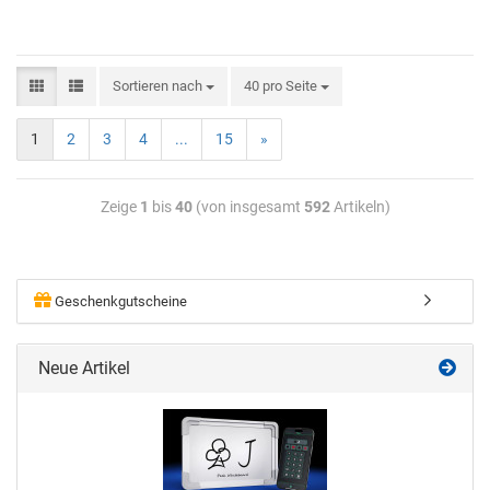
Sortieren nach
40 pro Seite
1
2
3
4
...
15
»
Zeige
1
bis
40
(von insgesamt
592
Artikeln)
Geschenkgutscheine
Neue Artikel