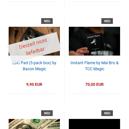
NEU
NEU
D
er
z
eit
ni
c
ht
li
ef
er
b
ar
EDC Pad (5-pack box) by
Instant Flame by Mai Bro &
Bacon Magic
TCC Magic
9,90 EUR
70,00 EUR
NEU
NEU