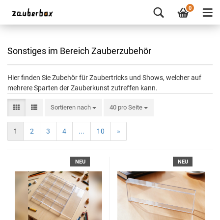
0
Sonstiges im Bereich Zauberzubehör
Hier finden Sie Zubehör für Zaubertricks und Shows, welcher auf
mehrere Sparten der Zauberkunst zutreffen kann.
Sortieren nach
40 pro Seite
1
2
3
4
...
10
»
NEU
NEU