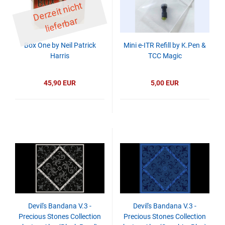
D
er
z
eit
ni
c
ht
li
ef
er
b
ar
Box One by Neil Patrick
Mini e-ITR Refill by K.Pen &
Harris
TCC Magic
45,90 EUR
5,00 EUR
Devil's Bandana V.3 -
Devil's Bandana V.3 -
Precious Stones Collection
Precious Stones Collection