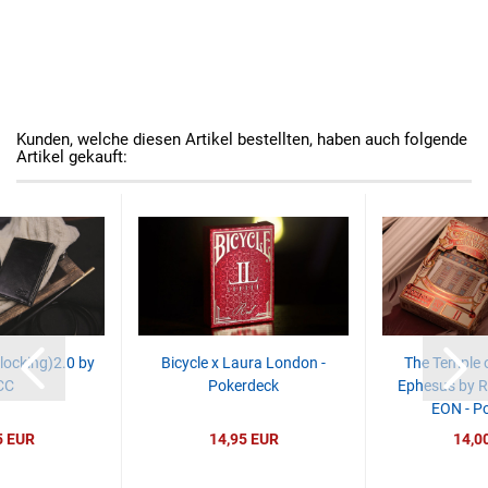
Kunden, welche diesen Artikel bestellten, haben auch folgende
Artikel gekauft:
(locking)2.0 by
Bicycle x Laura London -
The Temple o
CC
Pokerdeck
Ephesus by 
EON - P
5 EUR
14,95 EUR
14,0