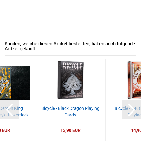
Kunden, welche diesen Artikel bestellten, haben auch folgende
Artikel gekauft:
l Demon King
Bicycle - Black Dragon Playing
Bicycle - 140
ey) - Pokerdeck
Cards
Playin
0 EUR
13,90 EUR
14,9