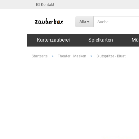
Kontakt
Alle
Kartenzauberei
Spielkarten
Mü
»
»
Startseite
Theater | Masken
Blutspritze - Bluat