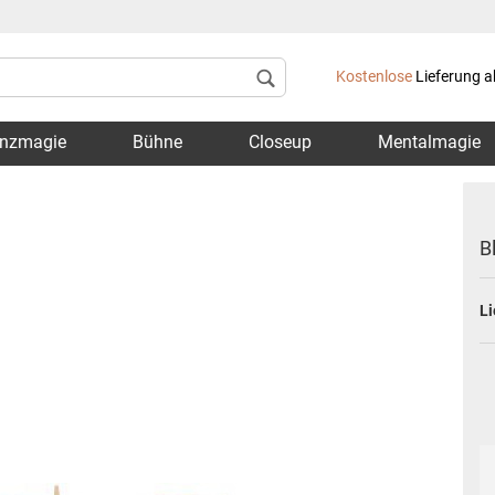
Lieferland
Kostenlose
Lieferung a
nzmagie
Bühne
Closeup
Mentalmagie
B
Li
Konto 
Passwo