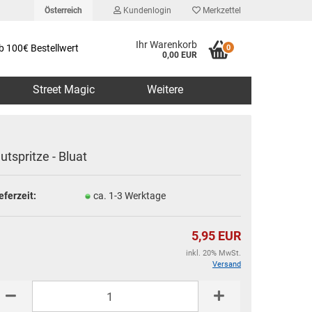
Österreich
Kundenlogin
Merkzettel
Ihr Warenkorb
b 100€ Bestellwert
0
0,00 EUR
Street Magic
Weitere
lutspritze - Bluat
eferzeit:
ca. 1-3 Werktage
erstellen
rt vergessen?
5,95 EUR
inkl. 20% MwSt.
Versand