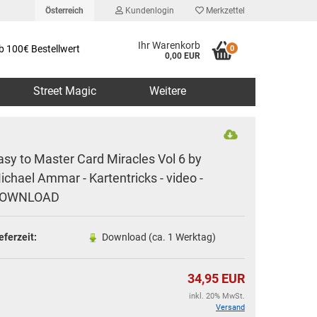
Österreich
Kundenlogin
Merkzettel
Ihr Warenkorb
b 100€ Bestellwert
0
0,00 EUR
Street Magic
Weitere
asy to Master Card Miracles Vol 6 by
ichael Ammar - Kartentricks - video -
OWNLOAD
erstellen
rt vergessen?
eferzeit:
Download (ca. 1 Werktag)
34,95 EUR
inkl. 20% MwSt.
Versand