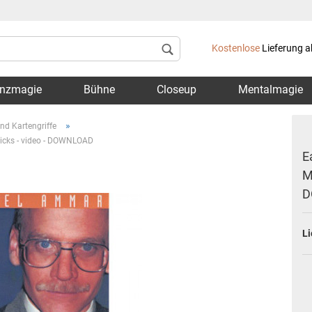
Lieferland
Kostenlose
Lieferung a
nzmagie
Bühne
Closeup
Mentalmagie
»
nd Kartengriffe
ricks - video - DOWNLOAD
E
M
D
Konto 
Passwo
Li