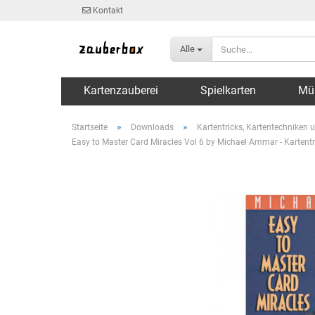
Kontakt
Alle
Kartenzauberei
Spielkarten
Mü
»
»
Startseite
Downloads
Kartentricks, Kartentechniken u
Easy to Master Card Miracles Vol 6 by Michael Ammar - Kartent