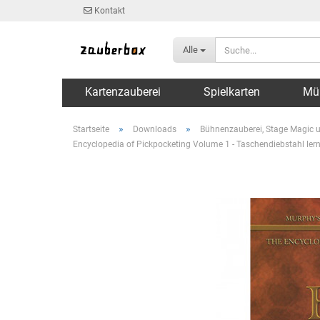
Kontakt
Alle
Kartenzauberei
Spielkarten
Mü
»
»
Startseite
Downloads
Bühnenzauberei, Stage Magic u
Encyclopedia of Pickpocketing Volume 1 - Taschendiebstahl le