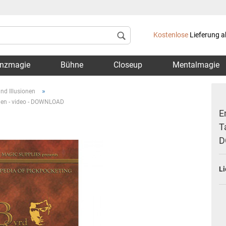
Lieferland
Kostenlose
Lieferung a
nzmagie
Bühne
Closeup
Mentalmagie
»
nd Illusionen
rnen - video - DOWNLOAD
E
T
D
Konto 
Passwo
Li