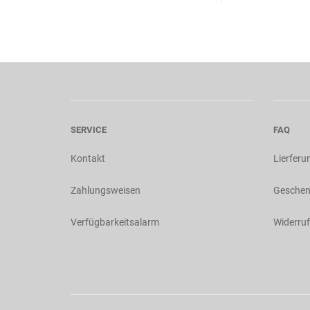
SERVICE
FAQ
Kontakt
Lierferu
Zahlungsweisen
Geschen
Verfügbarkeitsalarm
Widerruf