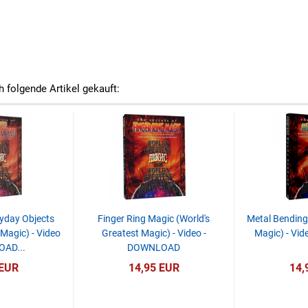
h folgende Artikel gekauft:
yday Objects
Finger Ring Magic (World's
Metal Bending 
 Magic) - Video
Greatest Magic) - Video -
Magic) - Vi
OAD...
DOWNLOAD
 EUR
14,95 EUR
14,