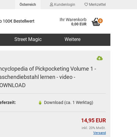
Österreich
Kundenlogin
Merkzettel
Ihr Warenkorb
b 100€ Bestellwert
0
0,00 EUR
Street Magic
Weitere
ncyclopedia of Pickpocketing Volume 1 -
aschendiebstahl lernen - video -
OWNLOAD
erstellen
rt vergessen?
eferzeit:
Download (ca. 1 Werktag)
14,95 EUR
inkl. 20% MwSt.
Versand