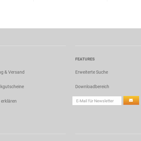
FEATURES
ng & Versand
Erweiterte Suche
kgutscheine
Downloadbereich
 erklären