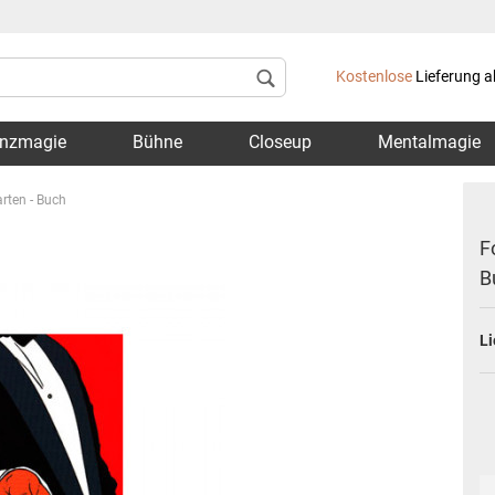
Lieferland
Kostenlose
Lieferung a
nzmagie
Bühne
Closeup
Mentalmagie
arten - Buch
F
B
Konto 
Li
Passwo