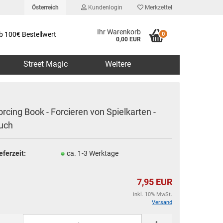
Österreich
Kundenlogin
Merkzettel
Ihr Warenkorb
b 100€ Bestellwert
0
0,00 EUR
Street Magic
Weitere
orcing Book - Forcieren von Spielkarten -
uch
erstellen
eferzeit:
ca. 1-3 Werktage
rt vergessen?
7,95 EUR
inkl. 10% MwSt.
Versand