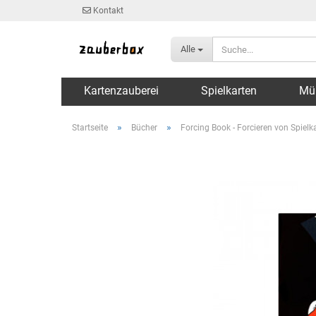
Kontakt
Alle
Kartenzauberei
Spielkarten
Mü
»
»
Startseite
Bücher
Forcing Book - Forcieren von Spielk