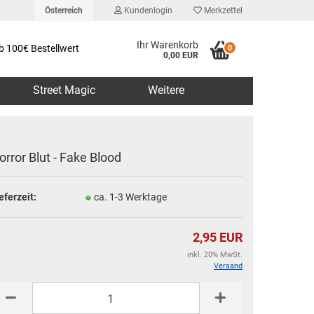
Österreich
Kundenlogin
Merkzettel
Ihr Warenkorb
b 100€ Bestellwert
0
0,00 EUR
Street Magic
Weitere
orror Blut - Fake Blood
eferzeit:
ca. 1-3 Werktage
erstellen
rt vergessen?
2,95 EUR
inkl. 20% MwSt.
Versand