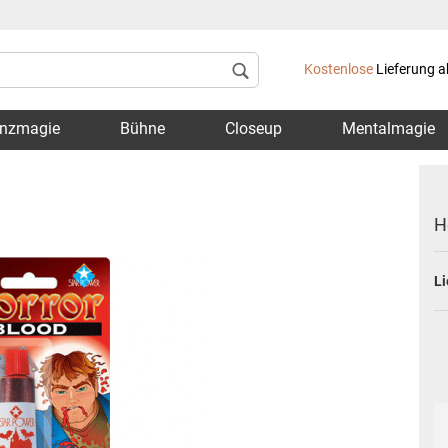
Lieferland
Kostenlose
Lieferung a
nzmagie
Bühne
Closeup
Mentalmagie
H
Li
Konto 
Passwo