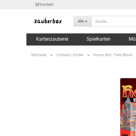
Kontakt
Alle
Kartenzauberei
Spielkarten
Mü
»
»
Startseite
Comedy | Kinder
Horror Blut - Fake Blood