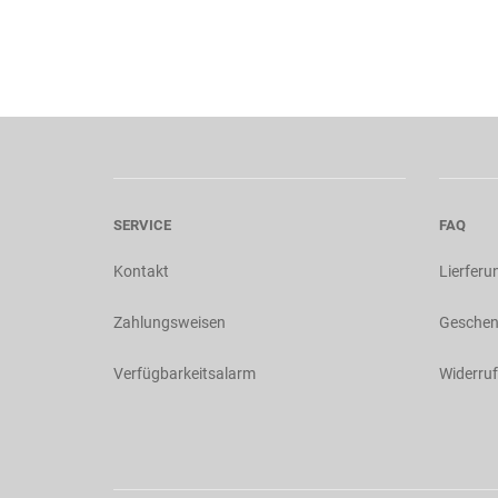
SERVICE
FAQ
Kontakt
Lierferu
Zahlungsweisen
Geschen
Verfügbarkeitsalarm
Widerruf