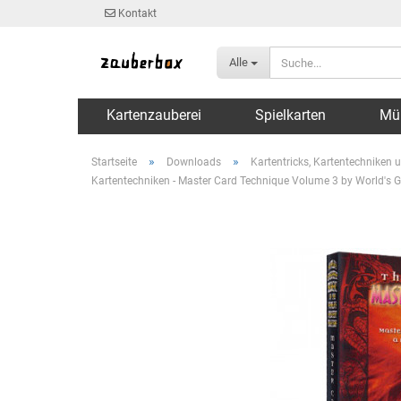
Kontakt
Alle
Kartenzauberei
Spielkarten
Mü
»
»
Startseite
Downloads
Kartentricks, Kartentechniken u
Kartentechniken - Master Card Technique Volume 3 by World's 