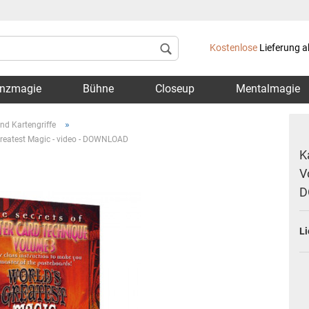
Lieferland
Kostenlose
Lieferung a
nzmagie
Bühne
Closeup
Mentalmagie
»
nd Kartengriffe
Greatest Magic - video - DOWNLOAD
K
V
D
Konto 
Passwo
Li