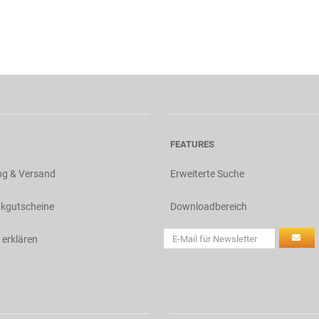
FEATURES
ng & Versand
Erweiterte Suche
kgutscheine
Downloadbereich
 erklären