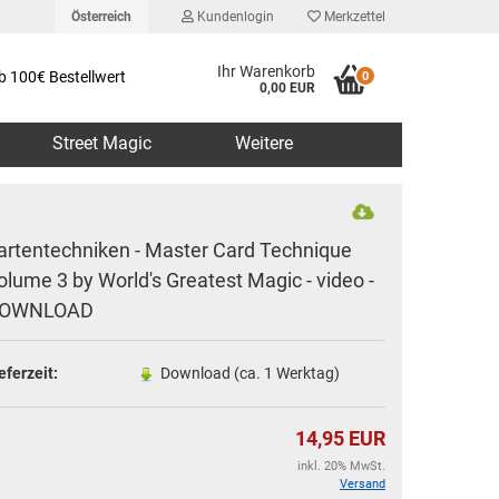
Österreich
Kundenlogin
Merkzettel
Ihr Warenkorb
b 100€ Bestellwert
0
0,00 EUR
Street Magic
Weitere
artentechniken - Master Card Technique
olume 3 by World's Greatest Magic - video -
OWNLOAD
erstellen
rt vergessen?
eferzeit:
Download (ca. 1 Werktag)
14,95 EUR
inkl. 20% MwSt.
Versand