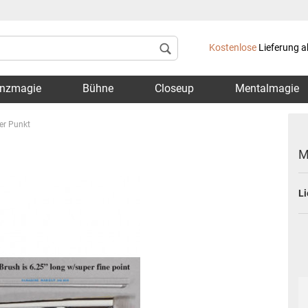
Lieferland
Kostenlose
Lieferung a
nzmagie
Bühne
Closeup
Mentalmagie
ner Punkt
M
Li
Konto 
Passwo