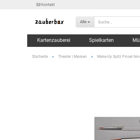
Kontakt
Alle
Kartenzauberei
Spielkarten
Mü
»
»
Startseite
Theater | Masken
Make-Up Spitz Pinsel fei