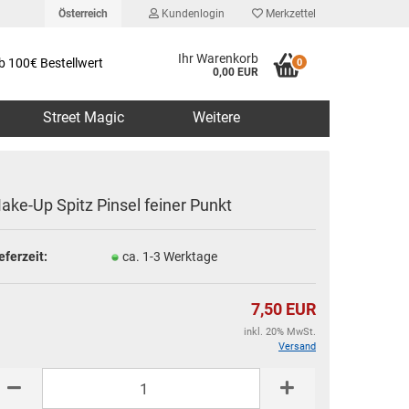
Österreich
Kundenlogin
Merkzettel
Ihr Warenkorb
b 100€ Bestellwert
0
0,00 EUR
Street Magic
Weitere
ake-Up Spitz Pinsel feiner Punkt
eferzeit:
ca. 1-3 Werktage
erstellen
rt vergessen?
7,50 EUR
inkl. 20% MwSt.
Versand