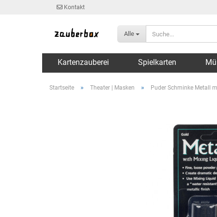
Kontakt
Alle
Kartenzauberei
Spielkarten
Mü
»
»
Startseite
Theater | Masken
Puder Schminke Metall mi