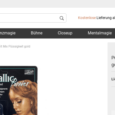
Lieferland
Kostenlose
Lieferung a
nzmagie
Bühne
Closeup
Mentalmagie
t Mix Flüssigkeit gold
P
g
Konto 
Li
Passwo