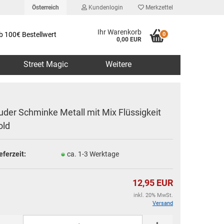
Österreich
Kundenlogin
Merkzettel
Ihr Warenkorb
b 100€ Bestellwert
0
0,00 EUR
Street Magic
Weitere
uder Schminke Metall mit Mix Flüssigkeit
old
erstellen
eferzeit:
ca. 1-3 Werktage
rt vergessen?
12,95 EUR
inkl. 20% MwSt.
Versand