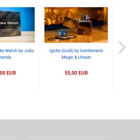
ke Watch by João
Ignite (Gold) by Gentlemen's
Topi Fla
randa
Magic & Urbain
,00 EUR
55,00 EUR