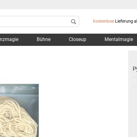
Lieferland
Kostenlose
Lieferung a
nzmagie
Bühne
Closeup
Mentalmagie
P
Konto 
Passwo