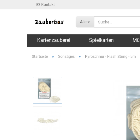
Kontakt
Alle
Kartenzauberei
Spielkarten
Mü
»
»
Startseite
Sonstiges
Pyroschnur - Flash String - 5m