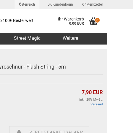
Österreich
Kundenlogin
Merkzettel
Ihr Warenkorb
b 100€ Bestellwert
0
0,00 EUR
Street Magic
Weitere
yroschnur - Flash String - 5m
erstellen
7,90 EUR
rt vergessen?
inkl. 20% MwSt.
Versand
VERFÜGBARKEITSALARM