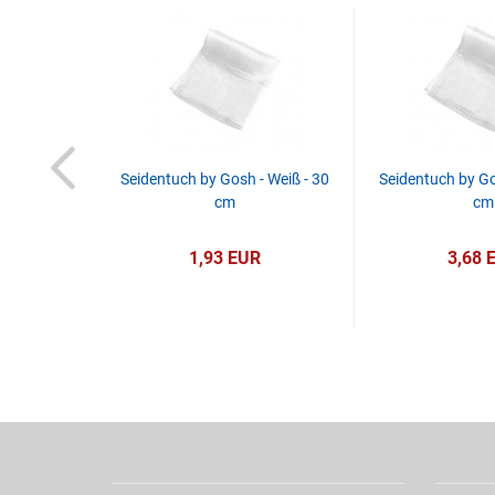
bertricks -
Seidentuch by Gosh - Weiß - 30
Seidentuch by Go
nbow Rubber
cm
cm
R
1,93 EUR
3,68 