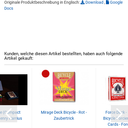
Originale Produktbeschreibung in Englisch:
Download
,
Google
Docs
Kunden, welche diesen Artikel bestellten, haben auch folgende
Artikel gekauft:
e (Compact
Mirage Deck Bicycle - Rot -
Force Deck - 
Henry Harrius
Zaubertrick
Bicycle Forcier
Cards - Forc