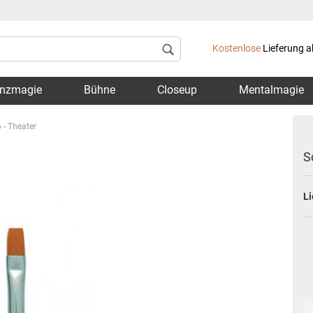
Lieferland
Kostenlose
Lieferung a
nzmagie
Bühne
Closeup
Mentalmagie
 - Theater
S
Li
Konto 
Passwo