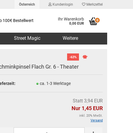
Österreich
Kundenlogin
Merkzettel
Ihr Warenkorb
b 100€ Bestellwert
0
0,00 EUR
Street Magic
Weitere
-63%
chminkpinsel Flach Gr. 6 - Theater
eferzeit:
ca. 1-3 Werktage
erstellen
rt vergessen?
Statt 3,94 EUR
Nur 1,45 EUR
inkl. 20% MwSt.
Versand