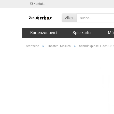
Kontakt
Alle
Kartenzauberei
Spielkarten
Mü
»
»
Startseite
Theater | Masken
Schminkpinsel Flach Gr. 6