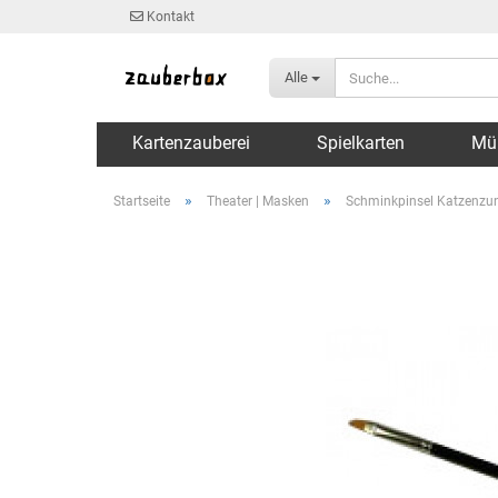
Kontakt
Alle
Kartenzauberei
Spielkarten
Mü
»
»
Startseite
Theater | Masken
Schminkpinsel Katzenzun