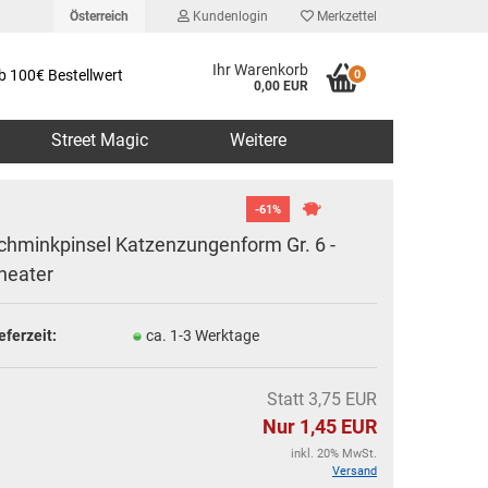
Österreich
Kundenlogin
Merkzettel
Ihr Warenkorb
b 100€ Bestellwert
0
0,00 EUR
Street Magic
Weitere
-61%
chminkpinsel Katzenzungenform Gr. 6 -
heater
erstellen
eferzeit:
ca. 1-3 Werktage
rt vergessen?
Statt 3,75 EUR
Nur 1,45 EUR
inkl. 20% MwSt.
Versand