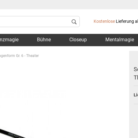
Lieferland
Kostenlose
Lieferung a
nzmagie
Bühne
Closeup
Mentalmagie
genform Gr. 6 - Theater
S
T
Konto 
Li
Passwo