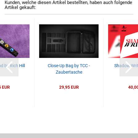
Kunden, welche diesen Artikel bestellten, haben auch folgende
Artikel gekauft:
 by Rich Hill
Close-Up Bag by TCC -
Shadow Writ
Zaubertasche
5 EUR
29,95 EUR
40,0