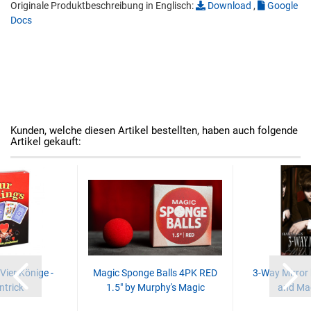
Originale Produktbeschreibung in Englisch:
Download
,
Google
Docs
Kunden, welche diesen Artikel bestellten, haben auch folgende
Artikel gekauft:
Vier Könige -
Magic Sponge Balls 4PK RED
3-Way Mirror
ntrick
1.5" by Murphy's Magic
and Mag