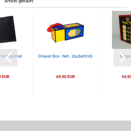
Artikel gekauft:
 Professional
Drawer Box - Net - Zaubertrick
Magic
0 EUR
69,90 EUR
54,9