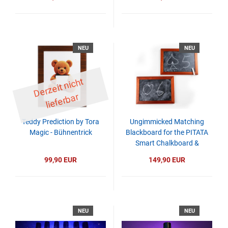
NEU
NEU
D
er
z
eit
ni
c
ht
li
ef
er
b
ar
Teddy Prediction by Tora
Ungimmicked Matching
Magic - Bühnentrick
Blackboard for the PITATA
Smart Chalkboard &
Inversion Board
99,90 EUR
149,90 EUR
NEU
NEU