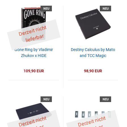
NEU
NEU
D
er
z
eit
ni
c
ht
li
ef
er
b
ar
Gone Ring by Vladimir
Destiny Calculus by Mato
Zhukov x HIDE
and TCC Magic
109,90 EUR
98,90 EUR
NEU
NEU
D
er
z
eit
ni
c
ht
li
ef
er
b
D
er
z
eit
ni
c
ht
li
ef
er
b