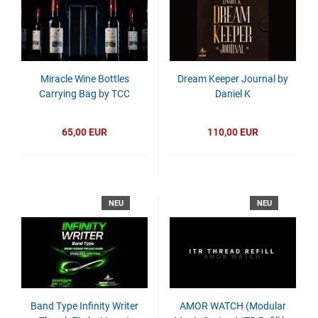
Miracle Wine Bottles
Dream Keeper Journal by
Carrying Bag by TCC
Daniel K
65,00 EUR
110,00 EUR
NEU
NEU
Band Type Infinity Writer
AMOR WATCH (Modular