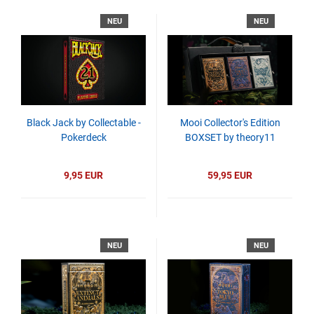
NEU
NEU
Black Jack by Collectable -
Mooi Collector's Edition
Pokerdeck
BOXSET by theory11
9,95 EUR
59,95 EUR
NEU
NEU