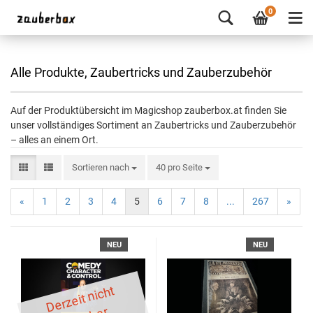
0
Alle Produkte, Zaubertricks und Zauberzubehör
Auf der Produktübersicht im Magicshop zauberbox.at finden Sie
unser vollständiges Sortiment an Zaubertricks und Zauberzubehör
– alles an einem Ort.
Sortieren nach
40 pro Seite
«
1
2
3
4
5
6
7
8
...
267
»
NEU
NEU
D
er
z
eit
ni
c
ht
li
ef
er
b