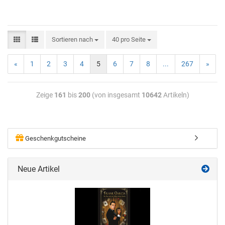
Sortieren nach
40 pro Seite
«
1
2
3
4
5
6
7
8
...
267
»
Zeige
161
bis
200
(von insgesamt
10642
Artikeln)
Geschenkgutscheine
Neue Artikel