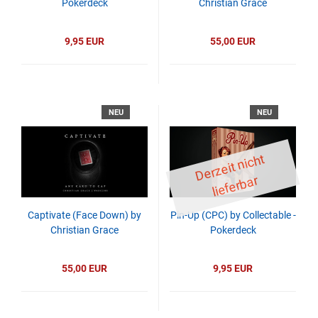
Pokerdeck
Christian Grace
9,95 EUR
55,00 EUR
NEU
NEU
D
er
z
eit
ni
c
ht
li
ef
er
b
ar
Captivate (Face Down) by
Pin-Up (CPC) by Collectable -
Christian Grace
Pokerdeck
55,00 EUR
9,95 EUR