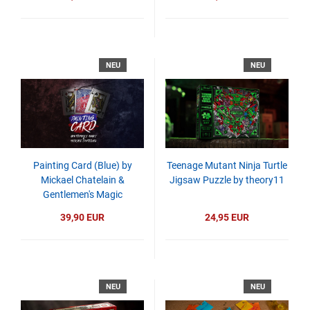
NEU
NEU
Painting Card (Blue) by
Teenage Mutant Ninja Turtle
Mickael Chatelain &
Jigsaw Puzzle by theory11
Gentlemen's Magic
39,90 EUR
24,95 EUR
NEU
NEU