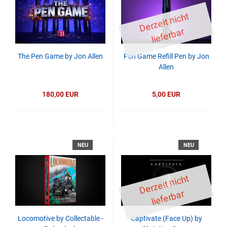
D
er
z
eit
ni
c
ht
li
ef
er
b
ar
The Pen Game by Jon Allen
Pen Game Refill Pen by Jon
Allen
180,00 EUR
5,00 EUR
NEU
NEU
D
er
z
eit
ni
c
ht
li
ef
er
b
ar
Locomotive by Collectable -
Captivate (Face Up) by