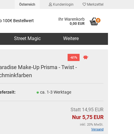
Österreich
Kundenlogin
Merkzettel
Ihr Warenkorb
b 100€ Bestellwert
0
0,00 EUR
Street Magic
Weitere
-61%
aradise Make-Up Prisma - Twist -
chminkfarben
erstellen
eferzeit:
ca. 1-3 Werktage
rt vergessen?
Statt 14,95 EUR
Nur 5,75 EUR
inkl. 20% MwSt.
Versand