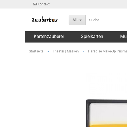
Kontakt
Alle
Kartenzauberei
Spielkarten
Mü
»
»
Startseite
Theater | Masken
Paradise Make-Up Prisma