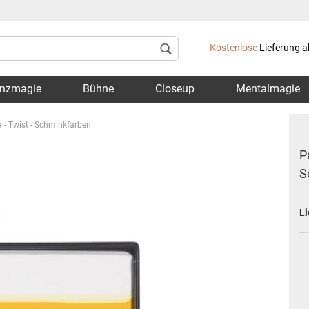
Lieferland
Kostenlose
Lieferung a
nzmagie
Bühne
Closeup
Mentalmagie
 - Twist - Schminkfarben
P
S
Konto 
Li
Passwo