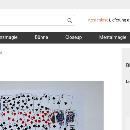
Lieferland
Kostenlose
Lieferung a
nzmagie
Bühne
Closeup
Mentalmagie
e)
B
Li
Konto 
Passwo