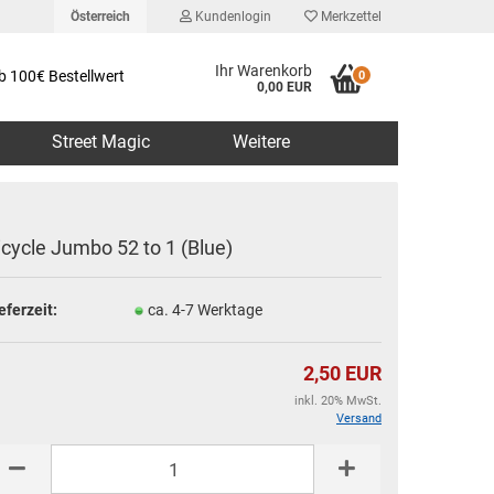
Österreich
Kundenlogin
Merkzettel
Ihr Warenkorb
b 100€ Bestellwert
0
0,00 EUR
Street Magic
Weitere
icycle Jumbo 52 to 1 (Blue)
eferzeit:
ca. 4-7 Werktage
erstellen
rt vergessen?
2,50 EUR
inkl. 20% MwSt.
Versand