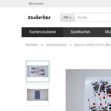
Kontakt
Alle
Kartenzauberei
Spielkarten
Mü
»
»
Startseite
Kartenzauberei
Bicycle Jumbo 52 to 1 (Blu