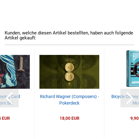
Kunden, welche diesen Artikel bestellten, haben auch folgende
Artikel gekauft:
laying Card
Richard Wagner (Composers) -
Bicycle Disney
ors Set
Pokerdeck
Mo
5 EUR
18,00 EUR
9,90