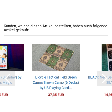
Kunden, welche diesen Artikel bestellten, haben auch folgende
Artikel gekauft:
 (Birthday) by
Bicycle Tactical Field Green
BLACK New Deck
s Magic
Camo/Brown Camo (6 Decks)
SEA
by US Playing Card...
5 EUR
37,35 EUR
14,9