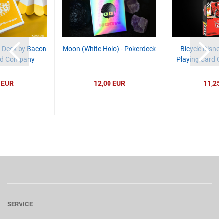
o Deck by Bacon
Moon (White Holo) - Pokerdeck
Bicycle Disn
rd Company
Playing Card 
 EUR
12,00 EUR
11,2
SERVICE