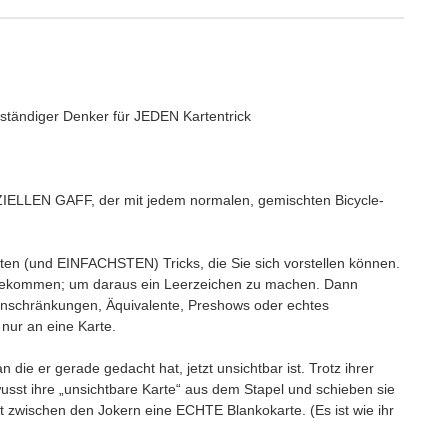
bständiger Denker für JEDEN Kartentrick
ZIELLEN GAFF, der mit jedem normalen, gemischten Bicycle-
sten (und EINFACHSTEN) Tricks, die Sie sich vorstellen können.
i bekommen; um daraus ein Leerzeichen zu machen. Dann
inschränkungen, Äquivalente, Preshows oder echtes
nur an eine Karte.
 die er gerade gedacht hat, jetzt unsichtbar ist. Trotz ihrer
wusst ihre „unsichtbare Karte“ aus dem Stapel und schieben sie
nt zwischen den Jokern eine ECHTE Blankokarte. (Es ist wie ihr