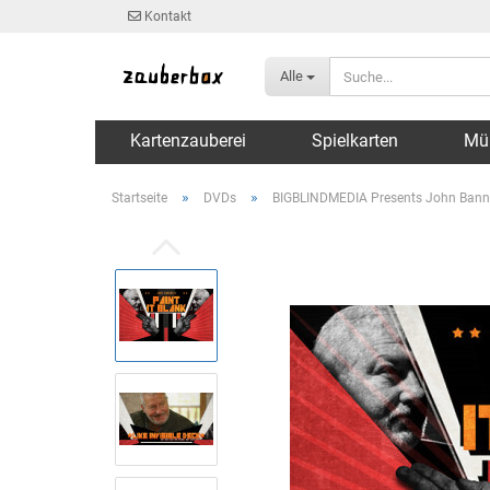
Kontakt
Alle
Kartenzauberei
Spielkarten
Mü
»
»
Startseite
DVDs
BIGBLINDMEDIA Presents John Bannon