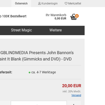
Österreich
Kundenlogin
Merkzettel
Ihr Warenkorb
b 100€ Bestellwert
0
0,00 EUR
Street Magic
Weitere
IGBLINDMEDIA Presents John Bannon's
aint It Blank (Gimmicks and DVD) - DVD
erstellen
eferzeit:
ca. 4-7 Werktage
rt vergessen?
20,00 EUR
inkl. 20% MwSt.
Versand