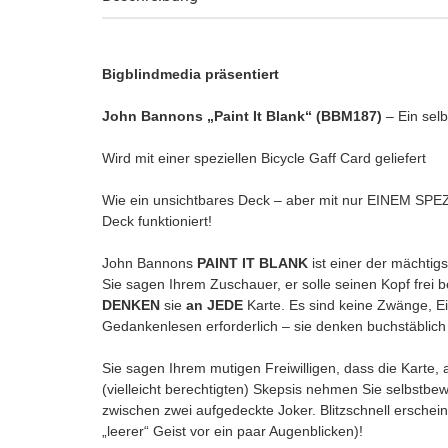
Bigblindmedia präsentiert
John Bannons „Paint It Blank“ (BBM187)
– Ein sel
Wird mit einer speziellen Bicycle Gaff Card geliefert
Wie ein unsichtbares Deck – aber mit nur EINEM SPE
Deck funktioniert!
John Bannons
PAINT IT BLANK
ist einer der mächtig
Sie sagen Ihrem Zuschauer, er solle seinen Kopf fre
DENKEN
sie
an JEDE
Karte. Es sind keine Zwänge, E
Gedankenlesen erforderlich – sie denken buchstäblich 
Sie sagen Ihrem mutigen Freiwilligen, dass die Karte, an
(vielleicht berechtigten) Skepsis nehmen Sie selbstbe
zwischen zwei aufgedeckte Joker. Blitzschnell erschei
„leerer“ Geist vor ein paar Augenblicken)!