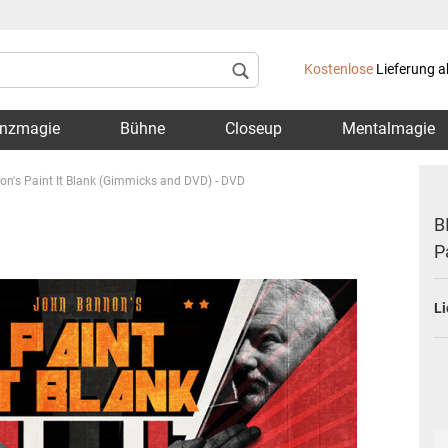
Lieferland
Kostenlose
Lieferung a
nzmagie
Bühne
Closeup
Mentalmagie
's Paint It Blank (Gimmicks and DVD) - DVD
B
P
Konto 
Li
Passwo