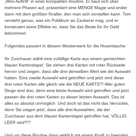
„Mini-Auftritt“ in einer kompakten Routine. Er baut sich über
mehrere Phasen auf, präsentiert eine MENGE Magie und endet
dann mit dem größten Knaller, den man sich vorstellen kann. Tom
versteht genau, was ein Publikum an Zauberei mag, und er
konstruiert seine Effekte so, dass Sie das Beste für Ihr Geld
bekommen.
Folgendes passiert in diesem Meisterwerk für die Hosentasche:
Ihr Zuschauer wählt eine zufällige Karte aus einem gemischten
blauen Kartenstapel. Sie ziehen drei Karten mit roter Rückseite
hervor und zeigen, dass alle drei denselben Wert wie die Auswahl
haben. Eine zweite Auswahl wird getroffen und jetzt sind diese
drei roten Karten alle gleich wie die NEUE KARTE?! Aller guten
Dinge sind drei, denn eine letzte Auswahl wird getroffen und jetzt
passen die drei roten Karten zu dieser letzten Auswahl. Das ist
alles so absolut unmöglich. Und doch ist das nicht das Verrückte,
denn Sie zeigen jetzt, dass alle drei Auswahlen, die der
Zuschauer aus dem blauen Kartenstapel getroffen hat, VÖLLIG
LEER sind?!?
Und um diese Routine dann wirklich mit einem Knall zu beenden,