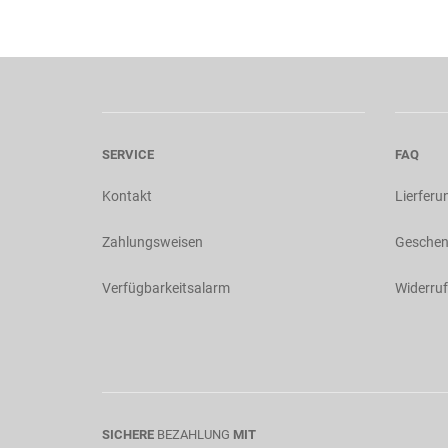
SERVICE
FAQ
Kontakt
Lierferu
Zahlungsweisen
Geschen
Verfügbarkeitsalarm
Widerruf
SICHERE
BEZAHLUNG
MIT