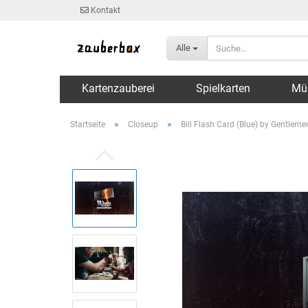
Kontakt
Alle
Kartenzauberei
Spielkarten
Mü
»
»
Startseite
Closeup
Bill Flash Card (Blue) by Gentlem