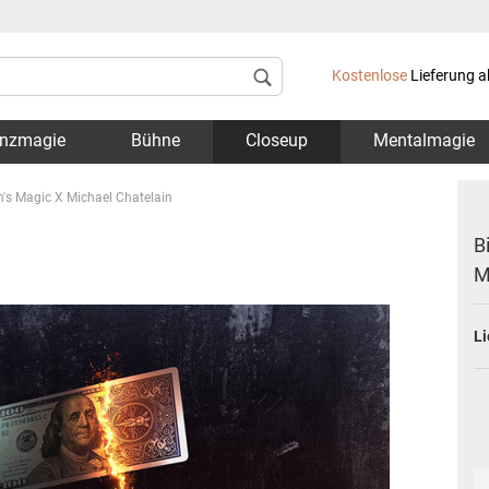
Lieferland
Kostenlose
Lieferung a
nzmagie
Bühne
Closeup
Mentalmagie
en's Magic X Michael Chatelain
B
M
Konto 
Li
Passwo