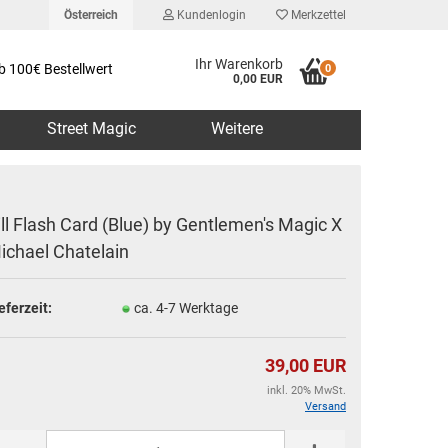
Österreich
Kundenlogin
Merkzettel
Ihr Warenkorb
b 100€ Bestellwert
0
0,00 EUR
Street Magic
Weitere
ill Flash Card (Blue) by Gentlemen's Magic X
ichael Chatelain
erstellen
eferzeit:
ca. 4-7 Werktage
rt vergessen?
39,00 EUR
inkl. 20% MwSt.
Versand