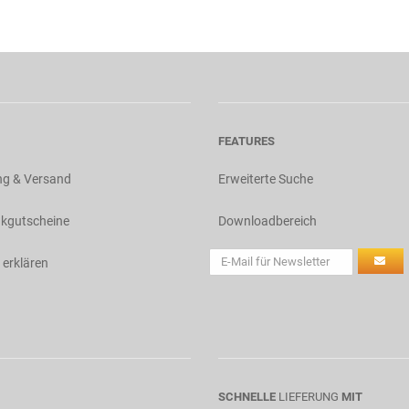
FEATURES
ng & Versand
Erweiterte Suche
kgutscheine
Downloadbereich
 erklären
SCHNELLE
LIEFERUNG
MIT