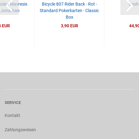
olas Mavresis
Bicycle 807 Rider Back - Rot -
Cash
 Jonathan
Standard Pokerkarten - Classic
Box
5 EUR
3,90 EUR
44,9
SERVICE
Kontakt
Zahlungsweisen