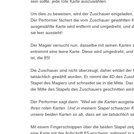
sein sollte, jede rote Karte auszuwählen.
Um dies zu beweisen, wird der Zuschauer eingeladen, 
Der Performer fächert die vom Zuschauer gewählten Ka
ausgewählte Karte wird entfernt und umgedreht, und de
sie leer aussieht!
Der Magier versucht nun, dasselbe mit seinen Karten z
entnimmt eine leere Karte. Diese wird umgedreht, und
ist, die 8S!
Die Zuschauer sind nicht überzeugt, daher erklärt der
tatsächlich gewählt wurden. Er nimmt die 4D des Zusc
Stapel des Magiers und schneidet sie in die Mitte. Das
die Mitte des Stapels des Zuschauers geschnitten wird
Der Performer sagt dann:
"Weil wir die Karten ausgeta
Ihren roten Karten. Und in meinem Stapel schwarzer Ka
unsere beiden Karten so ab, dass wir sie tatsächlich 
Mit einem Fingerschnippen über die beiden Stapel zeig
eine Karte mit der Aufschrift 8S erscheint, während in 