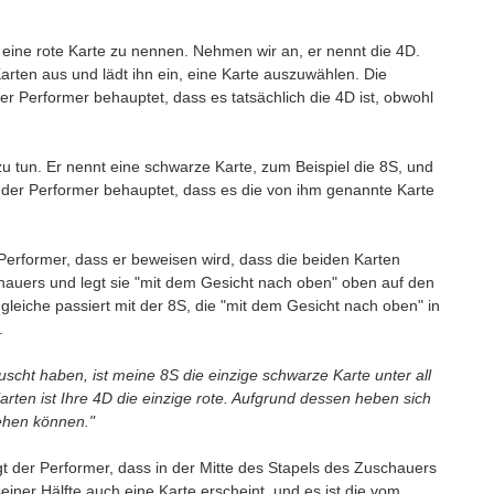
eine rote Karte zu nennen. Nehmen wir an, er nennt die 4D.
rten aus und lädt ihn ein, eine Karte auszuwählen. Die
r Performer behauptet, dass es tatsächlich die 4D ist, obwohl
u tun. Er nennt eine schwarze Karte, zum Beispiel die 8S, und
 der Performer behauptet, dass es die von ihm genannte Karte
 Performer, dass er beweisen wird, dass die beiden Karten
hauers und legt sie "mit dem Gesicht nach oben" oben auf den
 gleiche passiert mit der 8S, die "mit dem Gesicht nach oben" in
.
uscht haben, ist meine 8S die einzige schwarze Karte unter all
rten ist Ihre 4D die einzige rote. Aufgrund dessen heben sich
sehen können."
t der Performer, dass in der Mitte des Stapels des Zuschauers
seiner Hälfte auch eine Karte erscheint, und es ist die vom