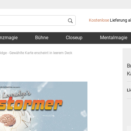
Lieferland
Kostenlose
Lieferung a
nzmagie
Bühne
Closeup
Mentalmagie
idge - Gewählte Karte erscheint in leerem Deck
B
K
Konto 
Li
Passwo