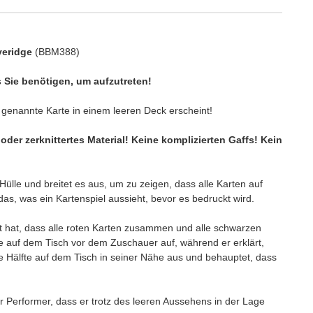
veridge
(BBM388)
s Sie benötigen, um aufzutreten!
 genannte Karte in einem leeren Deck erscheint!
oder zerknittertes Material! Keine komplizierten Gaffs! Kein
ülle und breitet es aus, um zu zeigen, dass alle Karten auf
das, was ein Kartenspiel aussieht, bevor es bedruckt wird.
t hat, dass alle roten Karten zusammen und alle schwarzen
te auf dem Tisch vor dem Zuschauer auf, während er erklärt,
re Hälfte auf dem Tisch in seiner Nähe aus und behauptet, dass
r Performer, dass er trotz des leeren Aussehens in der Lage