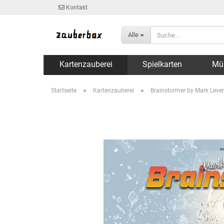
Kontakt
Alle
Kartenzauberei
Spielkarten
Mü
»
»
Startseite
Kartenzauberei
Brainstormer by Mark Lever