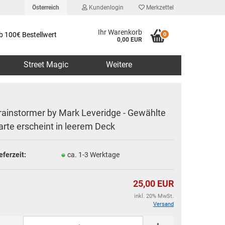
Österreich
Kundenlogin
Merkzettel
Ihr Warenkorb
b 100€ Bestellwert
0
0,00 EUR
Street Magic
Weitere
rainstormer by Mark Leveridge - Gewählte
arte erscheint in leerem Deck
erstellen
eferzeit:
ca. 1-3 Werktage
rt vergessen?
25,00 EUR
inkl. 20% MwSt.
Versand