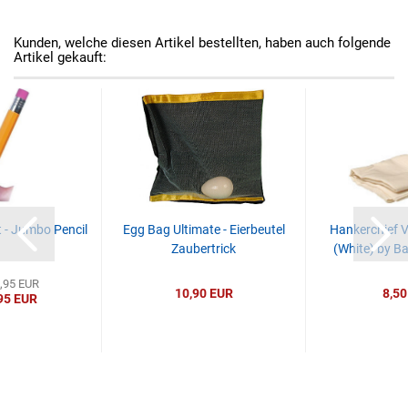
Kunden, welche diesen Artikel bestellten, haben auch folgende
Artikel gekauft:
ft - Jumbo Pencil
Egg Bag Ultimate - Eierbeutel
Hankerchief V
Zaubertrick
(White) by B
1,95 EUR
10,90 EUR
8,50
95 EUR