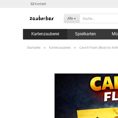
Kontakt
Alle
Kartenzauberei
Spielkarten
Mü
»
»
Startseite
Kartenzauberei
Card-It Flash (Blue) by An