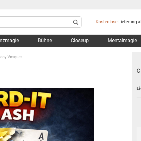
Lieferland
Kostenlose
Lieferung a
nzmagie
Bühne
Closeup
Mentalmagie
thony Vasquez
C
Li
Konto 
Passwo