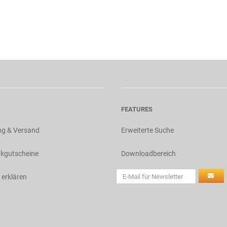
FEATURES
ng & Versand
Erweiterte Suche
kgutscheine
Downloadbereich
 erklären