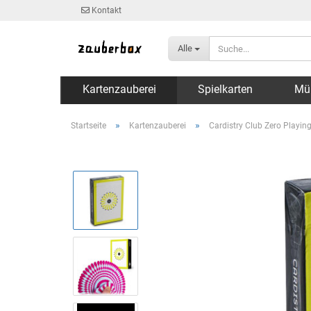
Kontakt
Alle
Kartenzauberei
Spielkarten
Mü
»
»
Startseite
Kartenzauberei
Cardistry Club Zero Playing