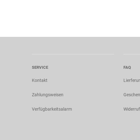
SERVICE
FAQ
Kontakt
Lierferu
Zahlungsweisen
Geschen
Verfügbarkeitsalarm
Widerruf