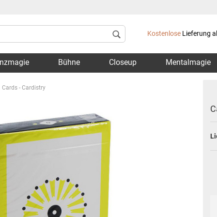
Lieferland
Kostenlose
Lieferung a
nzmagie
Bühne
Closeup
Mentalmagie
 Cards - Cardistry
C
Li
Konto 
Passwo