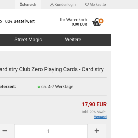
Österreich
Kundenlogin
Merkzettel
Ihr Warenkorb
b 100€ Bestellwert
0
0,00 EUR
Street Magic
Weitere
ardistry Club Zero Playing Cards - Cardistry
eferzeit:
ca. 4-7 Werktage
erstellen
rt vergessen?
17,90 EUR
inkl. 20% MwSt.
Versand