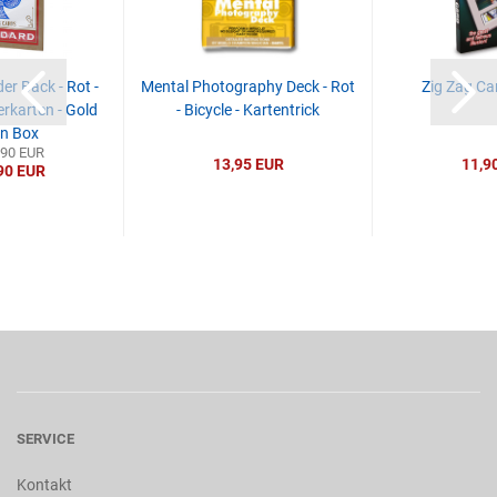
er Back - Rot -
Mental Photography Deck - Rot
Zig Zag Car
rkarten - Gold
- Bicycle - Kartentrick
on Box
,90 EUR
13,95 EUR
11,9
90 EUR
SERVICE
Kontakt