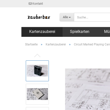
Kontakt
Alle
Kartenzauberei
Spielkarten
Mü
»
»
Startseite
Kartenzauberei
Circuit Marked Playing Ca