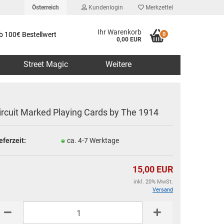
Österreich
Kundenlogin
Merkzettel
Ihr Warenkorb
b 100€ Bestellwert
0
0,00 EUR
Street Magic
Weitere
ircuit Marked Playing Cards by The 1914
eferzeit:
ca. 4-7 Werktage
erstellen
rt vergessen?
15,00 EUR
inkl. 20% MwSt.
Versand