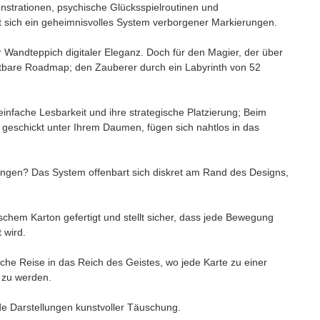
strationen, psychische Glücksspielroutinen und
t sich ein geheimnisvolles System verborgener Markierungen.
r Wandteppich digitaler Eleganz. Doch für den Magier, der über
chtbare Roadmap; den Zauberer durch ein Labyrinth von 52
infache Lesbarkeit und ihre strategische Platzierung; Beim
geschickt unter Ihrem Daumen, fügen sich nahtlos in das
ungen? Das System offenbart sich diskret am Rand des Designs,
schem Karton gefertigt und stellt sicher, dass jede Bewegung
 wird.
mliche Reise in das Reich des Geistes, wo jede Karte zu einer
t zu werden.
de Darstellungen kunstvoller Täuschung.