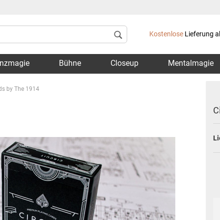
Lieferland
Kostenlose
Lieferung a
nzmagie
Bühne
Closeup
Mentalmagie
rds by The 1914
C
Li
Konto 
Passwo