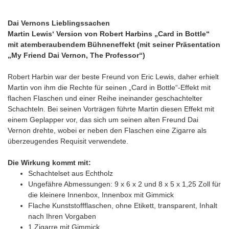
Dai Vernons Lieblingssachen
Martin Lewis‘ Version von Robert Harbins „Card in Bottle“
mit atemberaubendem Bühneneffekt (mit seiner Präsentation
„My Friend Dai Vernon, The Professor“)
Robert Harbin war der beste Freund von Eric Lewis, daher erhielt
Martin von ihm die Rechte für seinen „Card in Bottle“-Effekt mit
flachen Flaschen und einer Reihe ineinander geschachtelter
Schachteln. Bei seinen Vorträgen führte Martin diesen Effekt mit
einem Geplapper vor, das sich um seinen alten Freund Dai
Vernon drehte, wobei er neben den Flaschen eine Zigarre als
überzeugendes Requisit verwendete.
Die Wirkung kommt mit:
Schachtelset aus Echtholz
Ungefähre Abmessungen: 9 x 6 x 2 und 8 x 5 x 1,25 Zoll für
die kleinere Innenbox, Innenbox mit Gimmick
Flache Kunststoffflaschen, ohne Etikett, transparent, Inhalt
nach Ihren Vorgaben
1 Zigarre mit Gimmick