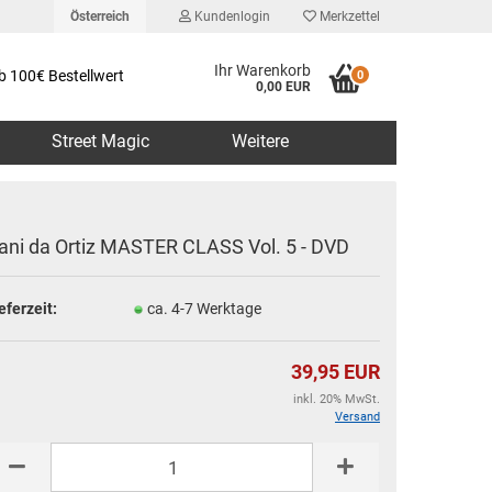
Österreich
Kundenlogin
Merkzettel
Ihr Warenkorb
b 100€ Bestellwert
0
0,00 EUR
Street Magic
Weitere
ani da Ortiz MASTER CLASS Vol. 5 - DVD
eferzeit:
ca. 4-7 Werktage
erstellen
rt vergessen?
39,95 EUR
inkl. 20% MwSt.
Versand