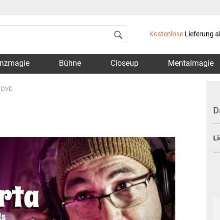
Lieferland
Kostenlose
Lieferung a
nzmagie
Bühne
Closeup
Mentalmagie
- DVD
D
Li
Konto 
Passwo