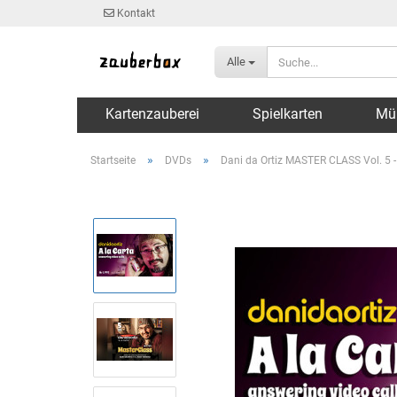
Kontakt
Alle
Kartenzauberei
Spielkarten
Mü
»
»
Startseite
DVDs
Dani da Ortiz MASTER CLASS Vol. 5 