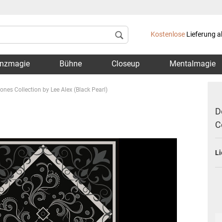
Lieferland
Kostenlose
Lieferung a
nzmagie
Bühne
Closeup
Mentalmagie
ones Collection by Lee Alex (Black Pearl)
D
C
Konto 
Li
Passwo