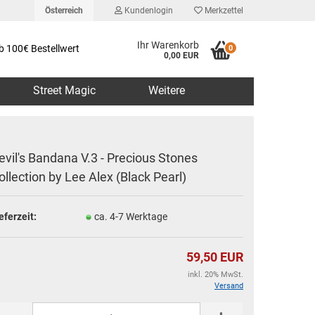
Österreich
Kundenlogin
Merkzettel
Ihr Warenkorb
b 100€ Bestellwert
0
0,00 EUR
Street Magic
Weitere
evil's Bandana V.3 - Precious Stones
ollection by Lee Alex (Black Pearl)
erstellen
eferzeit:
ca. 4-7 Werktage
rt vergessen?
59,50 EUR
inkl. 20% MwSt.
Versand