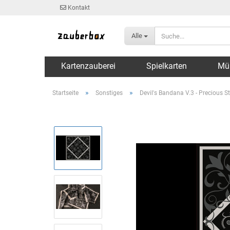
Kontakt
Alle
Kartenzauberei
Spielkarten
Mü
»
»
Startseite
Sonstiges
Devil's Bandana V.3 - Precious St