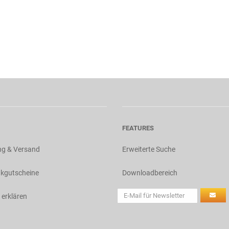
FEATURES
ng & Versand
Erweiterte Suche
kgutscheine
Downloadbereich
 erklären