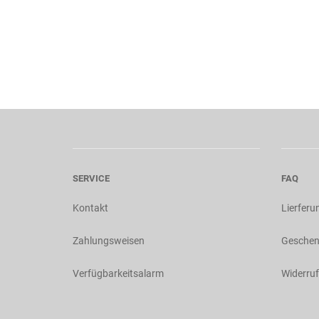
SERVICE
FAQ
Kontakt
Lierferu
Zahlungsweisen
Geschen
Verfügbarkeitsalarm
Widerruf