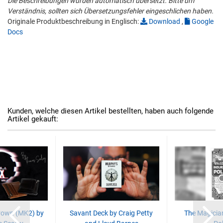
Die Beschreibungen wurden automatisch übersetzt. Bitte um
Verständnis, sollten sich Übersetzungsfehler eingeschlichen haben.
Originale Produktbeschreibung in Englisch:
Download
,
Google
Docs
Kunden, welche diesen Artikel bestellten, haben auch folgende
Artikel gekauft:
rown (MK2) by
Savant Deck by Craig Petty
The Magicia